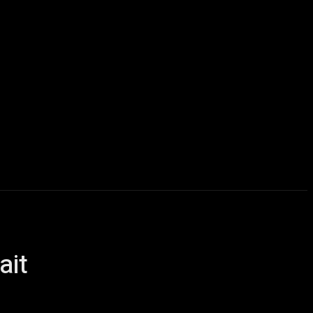
u delà du Metal
ChairYourSound – Webzine sur l’actualité m
ait