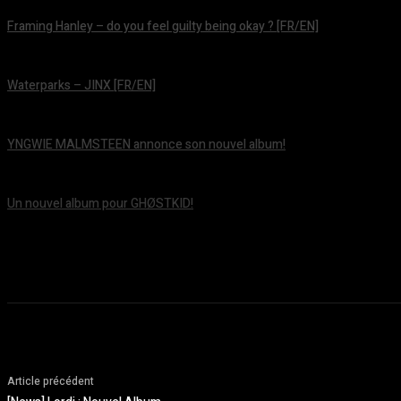
Framing Hanley – do you feel guilty being okay ? [FR/EN]
août 7, 2026
Waterparks – JINX [FR/EN]
août 6, 2026
YNGWIE MALMSTEEN annonce son nouvel album!
août 5, 2026
Un nouvel album pour GHØSTKID!
août 5, 2026
Article précédent