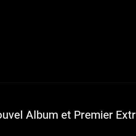
Live Reports
Interviews
Chroniques
Tattoos
A
uvel Album et Premier Extr