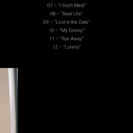
07 – “I Don’t Mind”
08 – “Real Life”
09 – “Lost in the Dark”
10 – “My Enemy”
11 – “Run Away”
12 – “Lonely”