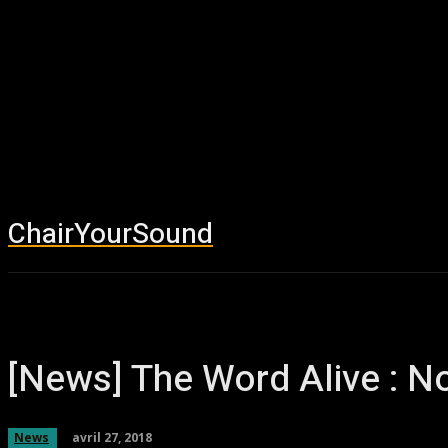
ChairYourSound
Accueil
News
[News] The Word Alive : No
avril 27, 2018
News