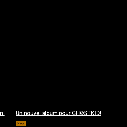
m!
Un nouvel album pour GHØSTKID!
News
août 5, 2026