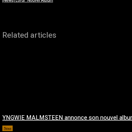
[News] Lordi : Nouvel Album
Related articles
YNGWIE MALMSTEEN annonce son nouvel albu
News
août 5, 2026