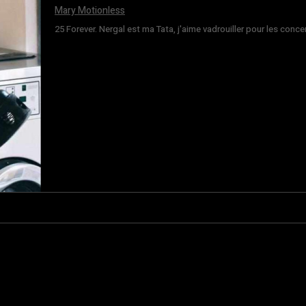
Mary Motionless
25 Forever. Nergal est ma Tata, j'aime vadrouiller pour les conce