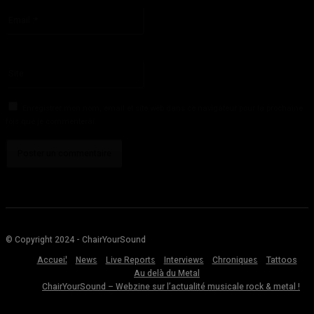
S'il vous plaît entrez votre nom ici
Email
:*
Vous avez entré une adresse email incorrecte!
Veuillez entrer votre adresse email ici
Site
:
Enregistrer mon nom, email et site web dans ce navigateur pour la prochaine
fois que je commenterai.
© Copyright 2024 - ChairYourSound
Accueil
News
Live Reports
Interviews
Chroniques
Tattoos
Au delà du Metal
ChairYourSound – Webzine sur l’actualité musicale rock & metal !