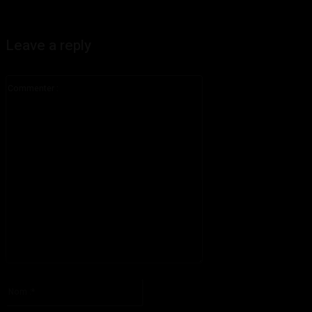
Leave a reply
Commenter
:
S'il vous plaît entrez votre commentaire!
Nom
:*