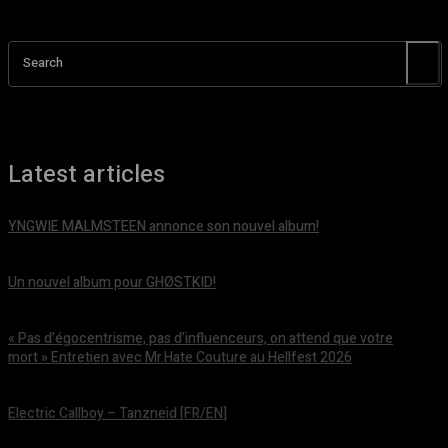
Search
Latest articles
YNGWIE MALMSTEEN annonce son nouvel album!
août 5, 2026
Un nouvel album pour GHØSTKID!
août 5, 2026
« Pas d’égocentrisme, pas d’influenceurs, on attend que votre
mort » Entretien avec Mr.Hate Couture au Hellfest 2026
août 5, 2026
Electric Callboy – Tanzneid [FR/EN]
août 5, 2026