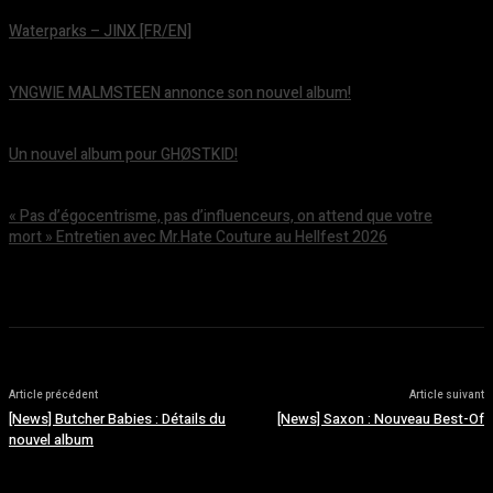
Waterparks – JINX [FR/EN]
août 6, 2026
YNGWIE MALMSTEEN annonce son nouvel album!
août 5, 2026
Un nouvel album pour GHØSTKID!
août 5, 2026
« Pas d’égocentrisme, pas d’influenceurs, on attend que votre
mort » Entretien avec Mr.Hate Couture au Hellfest 2026
août 5, 2026
Article précédent
Article suivant
[News] Butcher Babies : Détails du
[News] Saxon : Nouveau Best-Of
nouvel album