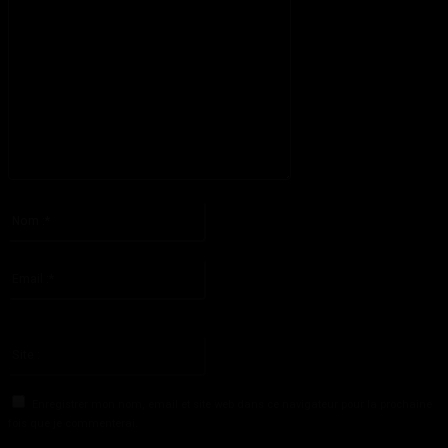
S'il vous plaît entrez votre commentaire!
Nom
:*
S'il vous plaît entrez votre nom ici
Email
:*
Vous avez entré une adresse email incorrecte!
Veuillez entrer votre adresse email ici
Site
:
Enregistrer mon nom, email et site web dans ce navigateur pour la prochaine
fois que je commenterai.