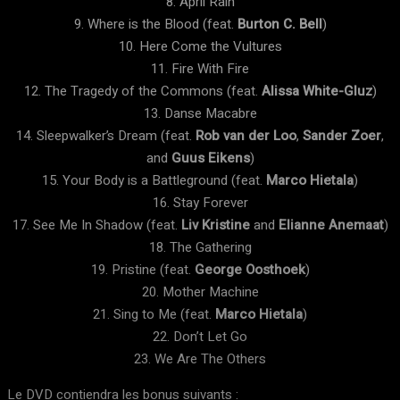
8. April Rain
9. Where is the Blood (feat.
Burton C. Bell
)
10. Here Come the Vultures
11. Fire With Fire
12. The Tragedy of the Commons (feat.
Alissa White-Gluz
)
13. Danse Macabre
14. Sleepwalker’s Dream (feat.
Rob van der Loo
,
Sander Zoer
,
and
Guus Eikens
)
15. Your Body is a Battleground (feat.
Marco Hietala
)
16. Stay Forever
17. See Me In Shadow (feat.
Liv Kristine
and
Elianne Anemaat
)
18. The Gathering
19. Pristine (feat.
George Oosthoek
)
20. Mother Machine
21. Sing to Me (feat.
Marco Hietala
)
22. Don’t Let Go
23. We Are The Others
Le DVD contiendra les bonus suivants :