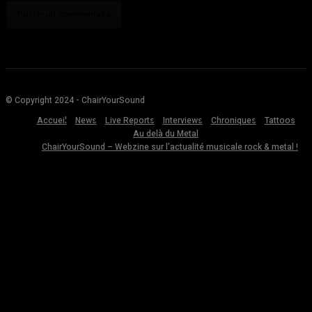
© Copyright 2024 - ChairYourSound
Accueil
News
Live Reports
Interviews
Chroniques
Tattoos
Au delà du Metal
ChairYourSound – Webzine sur l’actualité musicale rock & metal !