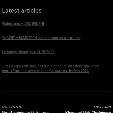
Latest articles
Waterparks – JINX [FR/EN]
août 6, 2026
YNGWIE MALMSTEEN annonce son nouvel album!
août 5, 2026
Un nouvel album pour GHØSTKID!
août 5, 2026
« Pas d’égocentrisme, pas d’influenceurs, on attend que votre
mort » Entretien avec Mr.Hate Couture au Hellfest 2026
août 5, 2026
Article précédent
Article suivant
[News] Wednesday 13 : Nouveau
[Chronique] Sikth : The Future In