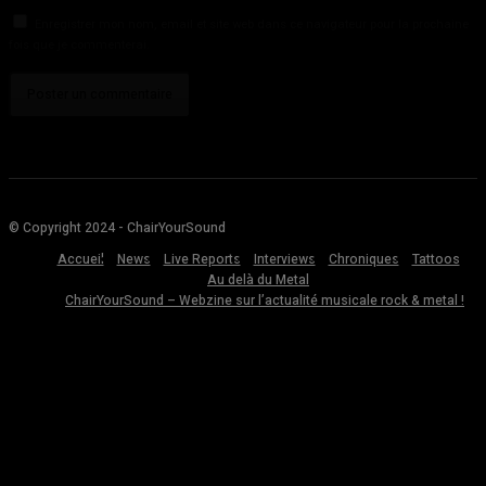
Enregistrer mon nom, email et site web dans ce navigateur pour la prochaine
fois que je commenterai.
© Copyright 2024 - ChairYourSound
Accueil
News
Live Reports
Interviews
Chroniques
Tattoos
Au delà du Metal
ChairYourSound – Webzine sur l’actualité musicale rock & metal !