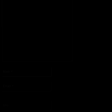
:
S'il vous plaît entrez votre commentaire!
Nom
:*
S'il vous plaît entrez votre nom ici
Email
:*
Vous avez entré une adresse email incorrecte!
Veuillez entrer votre adresse email ici
Site
: