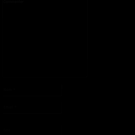
:
S'il vous plaît entrez votre commentaire!
Nom
:*
S'il vous plaît entrez votre nom ici
Email
:*
Vous avez entré une adresse email incorrecte!
Veuillez entrer votre adresse email ici
Site
: