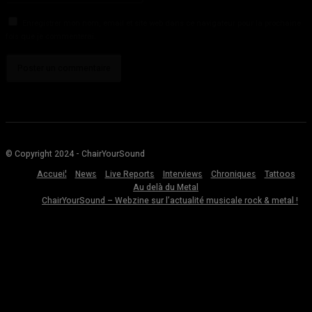
Enregistrer mon nom, email et site web dans ce navigateur pour la prochaine
fois que je commenterai.
© Copyright 2024 - ChairYourSound
Accueil
News
Live Reports
Interviews
Chroniques
Tattoos
Au delà du Metal
ChairYourSound – Webzine sur l’actualité musicale rock & metal !