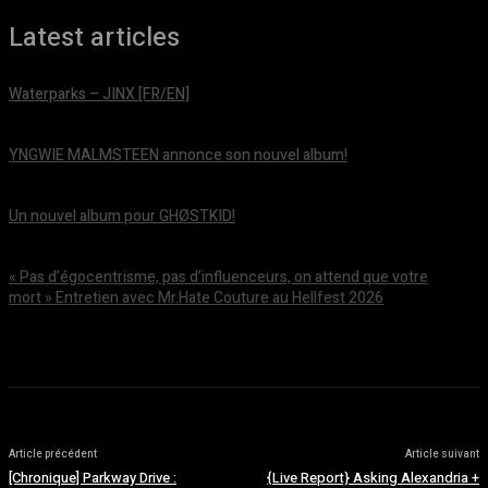
Latest articles
Waterparks – JINX [FR/EN]
août 6, 2026
YNGWIE MALMSTEEN annonce son nouvel album!
août 5, 2026
Un nouvel album pour GHØSTKID!
août 5, 2026
« Pas d’égocentrisme, pas d’influenceurs, on attend que votre
mort » Entretien avec Mr.Hate Couture au Hellfest 2026
août 5, 2026
Article précédent
Article suivant
[Chronique] Parkway Drive :
{Live Report} Asking Alexandria +