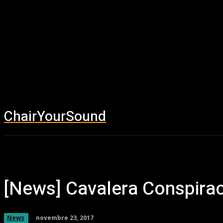
ChairYourSound
Accueil
News
[News] Cavalera Conspirac
novembre 23, 2017
News