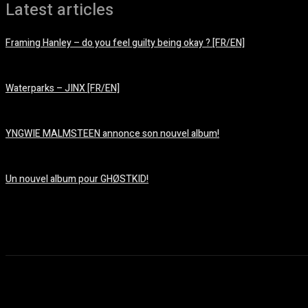
Latest articles
Framing Hanley – do you feel guilty being okay ? [FR/EN]
août 7, 2026
Waterparks – JINX [FR/EN]
août 6, 2026
YNGWIE MALMSTEEN annonce son nouvel album!
août 5, 2026
Un nouvel album pour GHØSTKID!
août 5, 2026