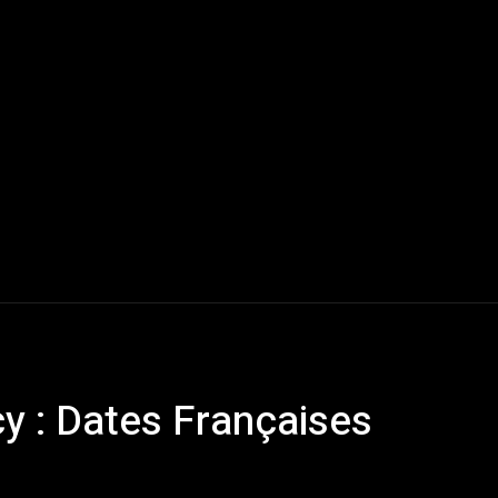
Live Reports
Interviews
Chroniques
Tattoos
A
y : Dates Françaises