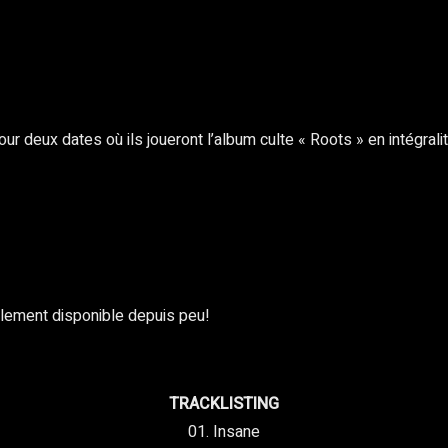
rest
WhatsApp
Copy URL
r deux dates où ils joueront l’album culte « Roots » en intégralit
lement disponible depuis peu!
TRACKLISTING
01. Insane