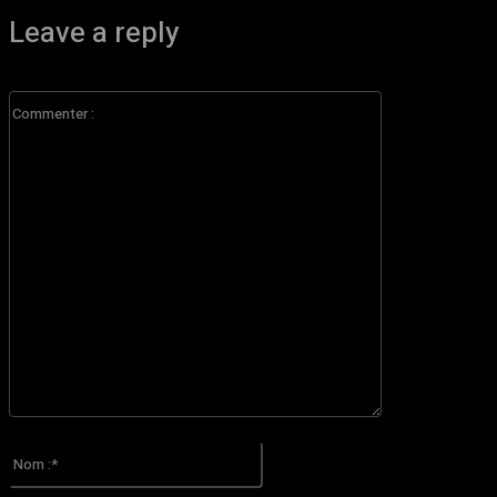
Leave a reply
Commenter
:
S'il vous plaît entrez votre commentaire!
Nom
:*