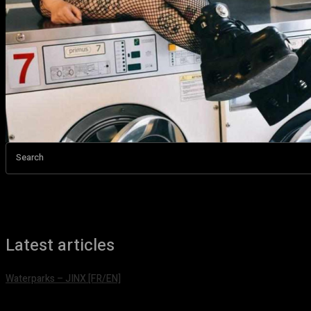
Search
Latest articles
Waterparks – JINX [FR/EN]
août 6, 2026