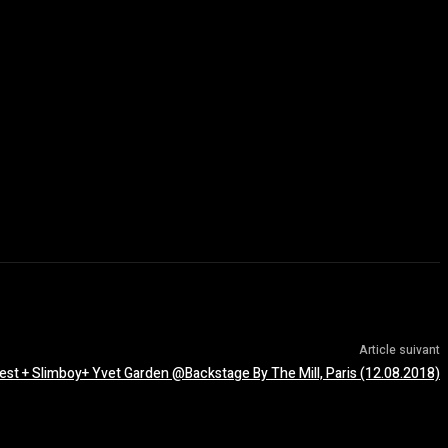
Article suivant
est + Slimboy+ Yvet Garden @Backstage By The Mill, Paris (12.08.2018)