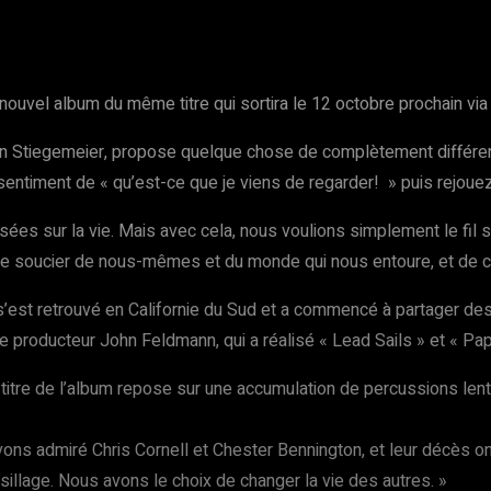
nouvel album du même titre qui sortira le 12 octobre prochain v
an Stiegemeier, propose quelque chose de complètement différent
sentiment de « qu’est-ce que je viens de regarder! » puis rejouez
ées sur la vie. Mais avec cela, nous voulions simplement le fil s
 de se soucier de nous-mêmes et du monde qui nous entoure, et de 
’est retrouvé en Californie du Sud et a commencé à partager des 
e producteur John Feldmann, qui a réalisé « Lead Sails » et « Pap
 titre de l’album repose sur une accumulation de percussions lent
vons admiré Chris Cornell et Chester Bennington, et leur décès o
sillage. Nous avons le choix de changer la vie des autres. »