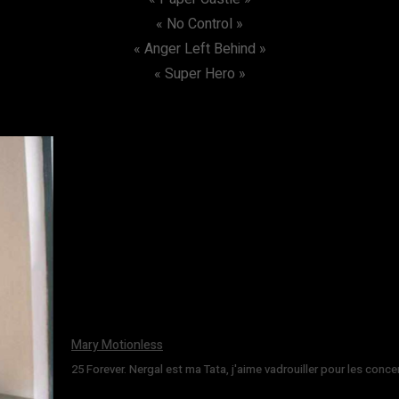
« No Control »
« Anger Left Behind »
« Super Hero »
Mary Motionless
25 Forever. Nergal est ma Tata, j'aime vadrouiller pour les conce