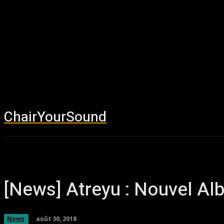
ChairYourSound
Accueil
News
[News] Atreyu : Nouvel A
août 30, 2018
News