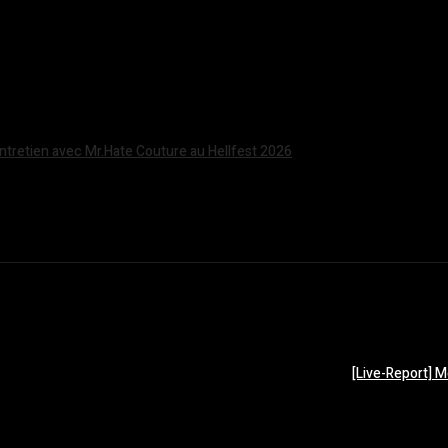
Entretien avec Mr.Hate Couture au Hellfest 2026
[Live-Report] M