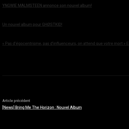
YNGWIE MALMSTEEN annonce son nouvel album!
août 5, 2026
Un nouvel album pour GHØSTKID!
août 5, 2026
« Pas d’égocentrisme, pas d’influenceurs, on attend que votre mort » 
août 5, 2026
Article précédent
[News] Bring Me The Horizon : Nouvel Album