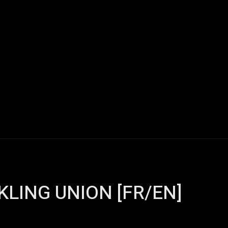
Live Reports
Interviews
Chroniques
Tattoos
A
LING UNION [FR/EN]