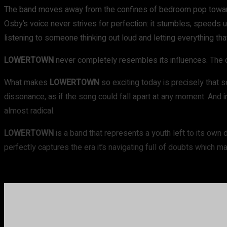
The band moves away from the confines of bedroom pop toward so
Osby’s voice never strives for perfection: it stumbles, speed
listening to someone thinking out loud and letting everything tha
LOWERTOWN
never completely resembles its influences. The 
What makes
LOWERTOWN
so exciting today is precisely that
dissonance, as if the song could fall apart at any moment. And
almost radical.
LOWERTOWN
is a band that represents a youth left to its ow
perfectly captures the era it’s navigating full of doubts which 