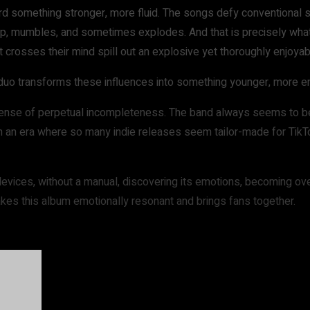
mething stronger, more fluid. The songs defy conventional struct
s up, mumbles, and sometimes explodes. And that is precisely w
t crosses their mind spill out an explosive yet thoroughly enjoyab
duo transforms these influences into something younger, more em
 sense of perpetual incompleteness. The band always seems to be 
 in an era where so many indie releases seem tailor-made for Tik
n devices, without a manual, discovering its emotions, becoming o
makes this album emotionally resonant and brings fans together.