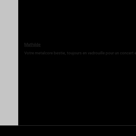
Mathilde
Votre metalcore bestie, toujours en vadrouille pour un concert