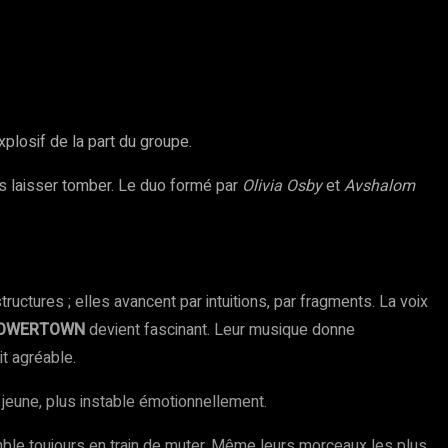
explosif de la part du groupe.
es laisser tomber. Le duo formé par
Olivia Osby
et
Avshalom
tures ; elles avancent par intuitions, par fragments. La voix
OWERTOWN
devient fascinant. Leur musique donne
it agréable.
eune, plus instable émotionnellement.
ble toujours en train de muter. Même leurs morceaux les plus