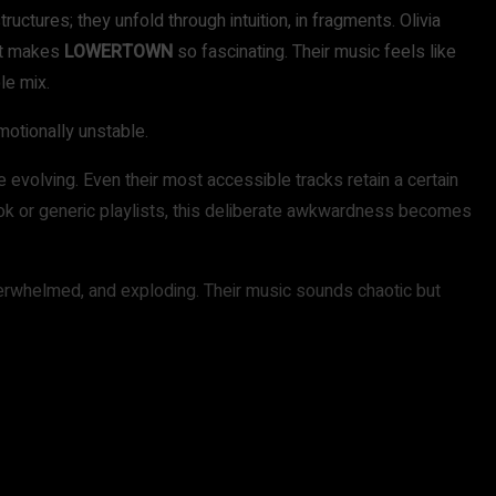
ures; they unfold through intuition, in fragments. Olivia
hat makes
LOWERTOWN
so fascinating. Their music feels like
le mix.
otionally unstable.
evolving. Even their most accessible tracks retain a certain
Tok or generic playlists, this deliberate awkwardness becomes
verwhelmed, and exploding. Their music sounds chaotic but