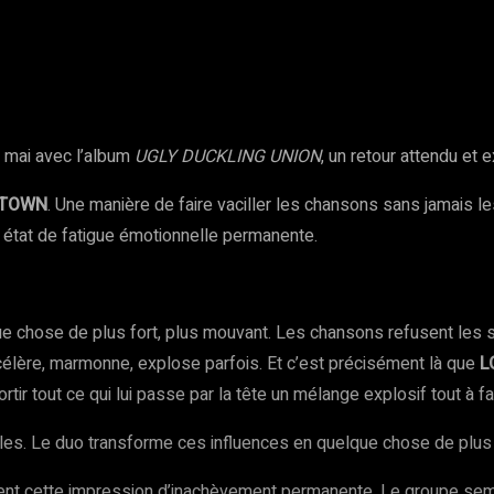
rest
WhatsApp
Copy URL
 mai avec l’album
UGLY DUCKLING UNION
, un retour attendu et 
TOWN
. Une manière de faire vaciller les chansons sans jamais l
 état de fatigue émotionnelle permanente.
hose de plus fort, plus mouvant. Les chansons refusent les struc
accélère, marmonne, explose parfois. Et c’est précisément là que
L
tir tout ce qui lui passe par la tête un mélange explosif tout à fa
. Le duo transforme ces influences en quelque chose de plus j
ment cette impression d’inachèvement permanente. Le groupe sem