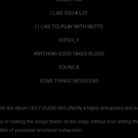
I LIKE YOU A LOT
( I LIKE TO) PLAY WITH MUTTS
DIPSH_T
ANYTHING GOOD TAKES BLOOD
FOUND A
SOME THINGS NEVER END
ith the album
UGLY DUCKLING UNION
, a highly anticipated and 
ay of making the songs teeter on the edge without ever letting t
ate of perpetual emotional exhaustion.