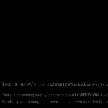
[ENGLISH BELOW]The band
LOWERTOWN
is back on May 22 w
There is something deeply disarming about
LOWERTOWN
. A w
Weinberg, writes songs that seem to have been recorded in a st