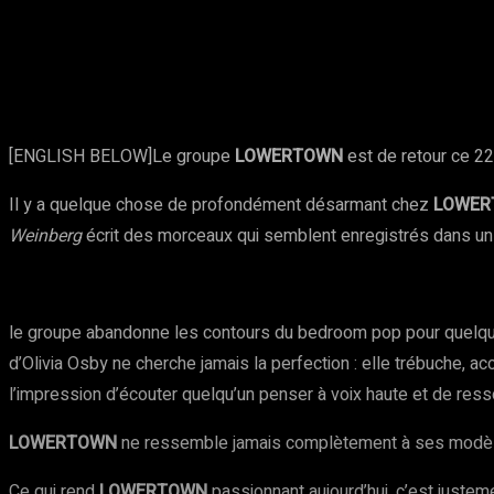
Partager
Facebook
Twitter
Pinte
[ENGLISH BELOW]
Le groupe
LOWERTOWN
est de retour ce 22
Il y a quelque chose de profondément désarmant chez
LOWER
Weinberg
écrit des morceaux qui semblent enregistrés dans un
le groupe abandonne les contours du bedroom pop pour quelque c
d’Olivia Osby ne cherche jamais la perfection : elle trébuche, 
l’impression d’écouter quelqu’un penser à voix haute et de ressor
LOWERTOWN
ne ressemble jamais complètement à ses modèles
Ce qui rend
LOWERTOWN
passionnant aujourd’hui, c’est juste