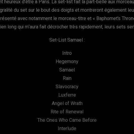
 heureux d’être à Paris. La set-list fait la part-belle aux morce
égralité du set sur le bout des doigts et montreront également l
ésenté avec notamment le morceau-titre et « Baphomet’s Throne »
en long qui m’aura fait décrocher très rapidement, leurs sets se
Set-List Samael :
Intro
Hegemony
Samael
Rain
Slavocracy
Luxferre
Angel of Wrath
Rite of Renewal
The Ones Who Came Before
Interlude