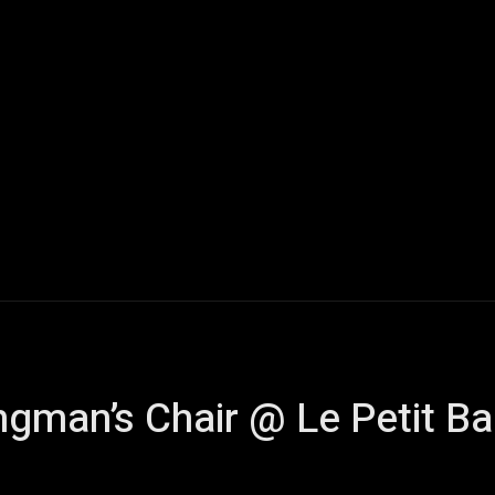
Live Reports
Interviews
Chroniques
Tattoos
A
ngman’s Chair @ Le Petit Ba