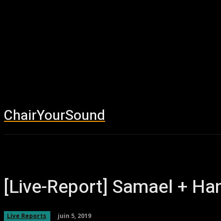
ChairYourSound
Accueil
News
[Live-Report] Samael + Ha
juin 5, 2019
Live Reports