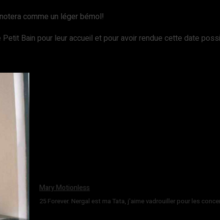
n notera comme un léger bémol!
e Petit Bain pour leur accueil et pour avoir rendue cette date possi
Mary Motionless
25 Forever. Nergal est ma Tata, j'aime vadrouiller pour les conce