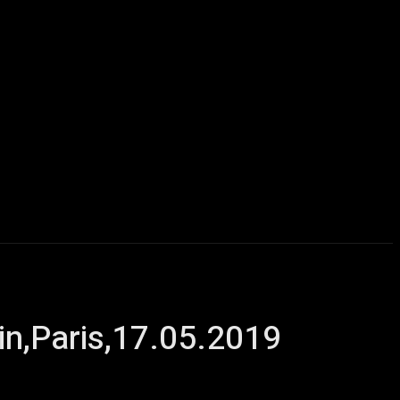
u delà du Metal
ChairYourSound – Webzine sur l’actualité m
in,Paris,17.05.2019