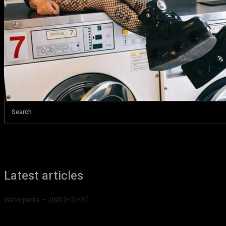
Search
Latest articles
Waterparks – JINX [FR/EN]
août 6, 2026