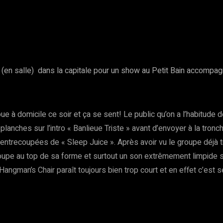
rest
WhatsApp
Copy URL
 (en salle) dans la capitale pour un show au Petit Bain accompagn
ue à domicile ce soir et ça se sent! Le public qu’on a l’habitude
planches sur l’intro « Banlieue Triste » avant d’envoyer à la tron
ntrecoupées de « Sleep Juice ». Après avoir vu le groupe déjà tro
 groupe au top de sa forme et surtout un son extrêmement limpide su
’ Hangman’s Chair paraît toujours bien trop court et en effet c’est