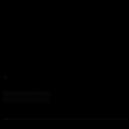
S'il vous plaît entrez votre commentaire!
Nom
:*
S'il vous plaît entrez votre nom ici
Email
:*
Vous avez entré une adresse email incorrecte!
Veuillez entrer votre adresse email ici
Site
:
Enregistrer mon nom, email et site web dans ce navigateur pour la prochaine
fois que je commenterai.