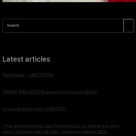
Search
Latest articles
Waterparks – JINX [FR/EN]
août 6, 2026
YNGWIE MALMSTEEN annonce son nouvel album!
août 5, 2026
Un nouvel album pour GHØSTKID!
août 5, 2026
« Pas d’égocentrisme, pas d’influenceurs, on attend que votre
mort » Entretien avec Mr.Hate Couture au Hellfest 2026