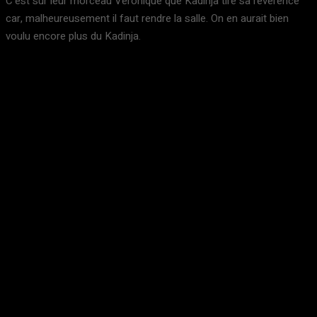
C’est sûr leur morceau Veronique que Kadinja tire sa révérence
car, malheureusement il faut rendre la salle. On en aurait bien
voulu encore plus du Kadinja.