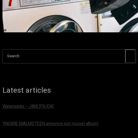
Search
Latest articles
Waterparks – JINX [FR/EN]
août 6, 2026
YNGWIE MALMSTEEN annonce son nouvel album!
août 5, 2026