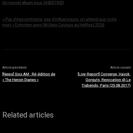
Un nouvel album pour GHØSTKID!
août 5, 2026
« Pas d’égocentrisme, pas d’influenceurs, on attend que votre
mort » Entretien avec Mr.Hate Couture au Hellfest 2026
août 5, 2026
Article précédent
Article suivant
[News] Sixx:AM : Ré-édition de
[Live-Report] Converge, Havok,
« The Heroin Diaries »
Gorguts, Revocation @ Le
Trabendo, Paris (25.08.2017)
Related articles