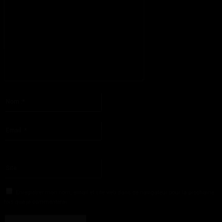
S'il vous plaît entrez votre commentaire!
Nom
:*
S'il vous plaît entrez votre nom ici
Email
:*
Vous avez entré une adresse email incorrecte!
Veuillez entrer votre adresse email ici
Site
:
Enregistrer mon nom, email et site web dans ce navigateur pour la prochaine
fois que je commenterai.