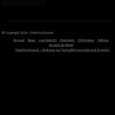
© Copyright 2024 - ChairYourSound
Accueil
News
Live Reports
Interviews
Chroniques
Tattoos
Au delà du Metal
ChairYourSound – Webzine sur l’actualité musicale rock & metal !