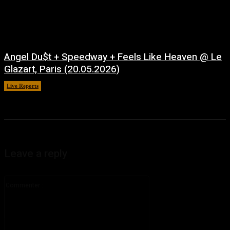
Angel Du$t + Speedway + Feels Like Heaven @ Le
Glazart, Paris (20.05.2026)
Live Reports
juillet 21, 2026
Leave a reply
Commenter
: