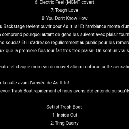
6: Electric Feel (MGMT cover)
7: Tough Love
8: You Don’t Know How
 au Backstage revient ouvrir pour As It Is! Et l’ambiance monte d
 comprend pourquoi autant de gens les suivent avec plaisir tour
s soucis! Et il s’adresse régulièrement au public pour les remerci
x que la première fois leur fait très très plaisir! On sent un vra
l’autre et chaque morceau du nouvel album renforce cette sensat
a salle avant l’arrivée de As It Is!
n revoir Trash Boat rapidement et nous avons été entendu puisqu’i
Setlist Trash Boat:
1: Inside Out
2: Tring Quarry