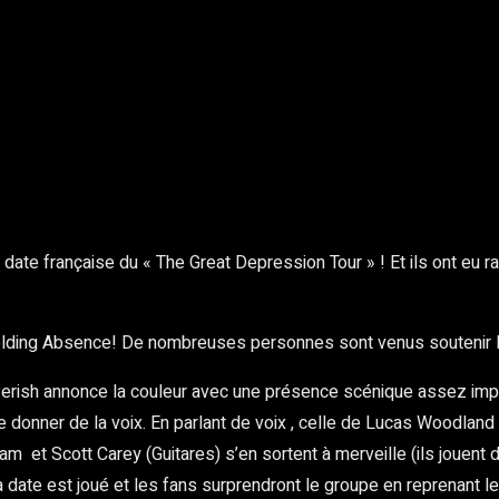
rest
WhatsApp
Copy URL
e date française du « The Great Depression Tour » ! Et ils ont eu r
olding Absence! De nombreuses personnes sont venus soutenir le
 Perish annonce la couleur avec une présence scénique assez im
donner de la voix. En parlant de voix , celle de Lucas Woodland 
 et Scott Carey (Guitares) s’en sortent à merveille (ils jouent 
date est joué et les fans surprendront le groupe en reprenant le r