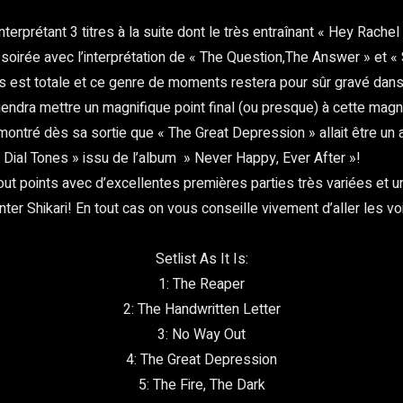
nterprétant 3 titres à la suite dont le très entraînant « Hey Rache
soirée avec l’interprétation de « The Question,The Answer » et « 
ns est totale et ce genre de moments restera pour sûr gravé dan
endra mettre un magnifique point final (ou presque) à cette magn
i a montré dès sa sortie que « The Great Depression » allait êtr
 « Dial Tones » issu de l’album » Never Happy, Ever After »!
ut points avec d’excellentes premières parties très variées et un
er Shikari! En tout cas on vous conseille vivement d’aller les voi
Setlist As It Is:
1: The Reaper
2: The Handwritten Letter
3: No Way Out
4: The Great Depression
5: The Fire, The Dark