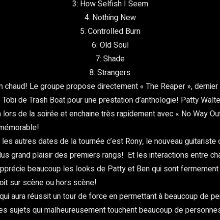
3: How Selfish I Seem
4: Nothing New
5: Controlled Burn
6: Old Soul
7: Shade
8: Strangers
 bien chaud! Le groupe propose directement « The Reaper », dernie
Tobi de Trash Boat pour une prestation d’anthologie! Patty Walter
m lors de la soirée et enchaine très rapidement avec « No Way Ou
e mémorable!
s autres dates de la tournée c’est Rony, le nouveau guitariste d
plus grand plaisir des premiers rangs! Et les interactions entre c
 apprécie beaucoup les looks de Patty et Ben qui sont fermement 
oit sur scène ou hors scène!
 qui aura réussit un tour de force en permettant à beaucoup de pe
 des sujets qui malheureusement touchent beaucoup de personnes