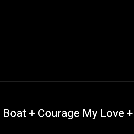
Live Reports
Interviews
Chroniques
Tattoos
A
ash Boat + Courage My Love