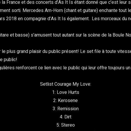
 France et des concerts d’As It Is étant donné que c’est leur s
ment sorti. Mercedes Arn-Horn (chant et guitare) enchante tout l
Mars 2018 en compagnie d’As It Is également. Les morceaux du no
tare et basse) s’amusent tout autant sur la scène de la Boule N
 le plus grand plaisir du public présent! Le set file à toute vit
e public!
ières renforcent ce lien avec le public qui leur offre toujours u
Setlist Courage My Love:
1: Love Hurts
2: Kerosene
3: Remission
4: Dirt
5: Stereo