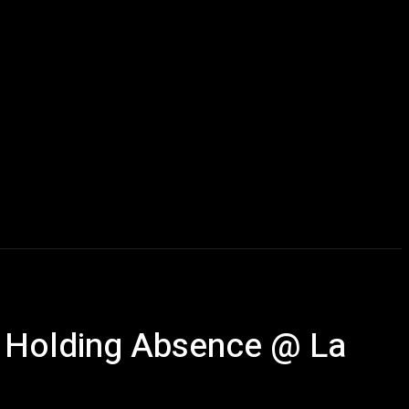
u delà du Metal
ChairYourSound – Webzine sur l’actualité m
 + Holding Absence @ La