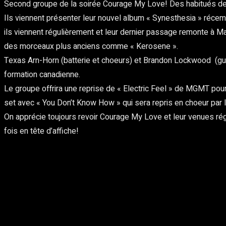
Second groupe de la soirée Courage My Love! Des habitués de la
Ils viennent présenter leur nouvel album « Synesthesia » récem
ils viennent régulièrement et leur dernier passage remonte à 
des morceaux plus anciens comme « Kerosene ».
Texas Arn-Horn (batterie et choeurs) et Brandon Lockwood (gui
formation canadienne.
Le groupe offrira une reprise de « Electric Feel » de MGMT pour
set avec « You Don’t Know How » qui sera repris en choeur par l
On apprécie toujours revoir Courage My Love et leur venues régul
fois en tête d’affiche!