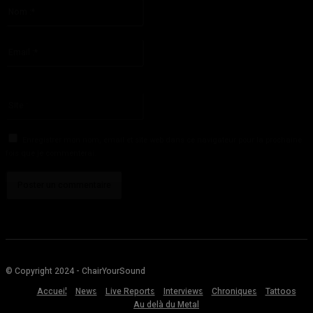
Nom
:*
S'il vous plaît entrez votre nom ici
Email
:*
Vous avez entré une adresse email incorrecte!
Veuillez entrer votre adresse email ici
Site
:
Enregistrer mon nom, email et site web dans ce navigateur pour la prochaine
fois que je commenterai.
© Copyright 2024 - ChairYourSound
Accueil
News
Live Reports
Interviews
Chroniques
Tattoos
Au delà du Metal