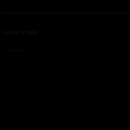
Leave a reply
Commenter
:
S'il vous plaît entrez votre commentaire!