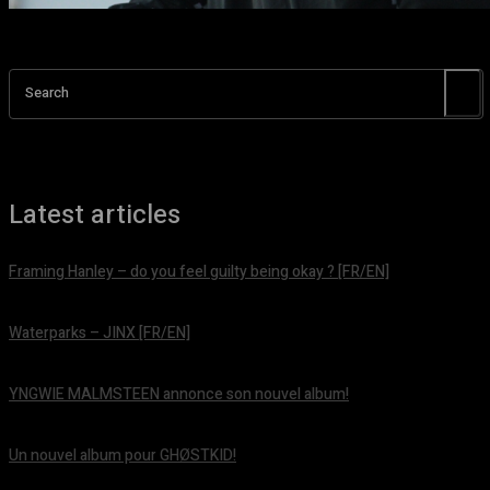
Search
Latest articles
Framing Hanley – do you feel guilty being okay ? [FR/EN]
août 7, 2026
Waterparks – JINX [FR/EN]
août 6, 2026
YNGWIE MALMSTEEN annonce son nouvel album!
août 5, 2026
Un nouvel album pour GHØSTKID!
août 5, 2026