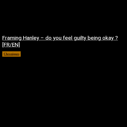
Framing Hanley – do you feel guilty being okay ?
[FR/EN]
Chroniques
août 7, 2026