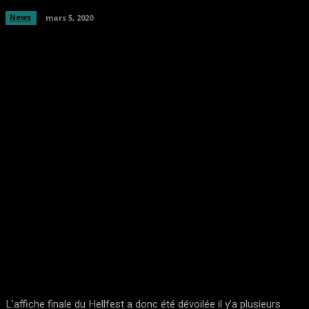
News
mars 5, 2020
Facebook
Twitter
Pinterest
WhatsA
L’affiche finale du Hellfest a donc été dévoilée il y’a plusieurs