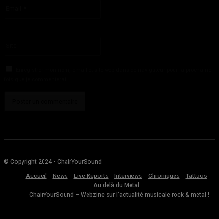
Email
:*
Vous avez entré une adresse email incorrecte!
Veuillez entrer votre adresse email ici
Site
:
Enregistrer mon nom, email et site web dans ce navigateur pour la prochaine
fois que je commenterai.
© Copyright 2024 - ChairYourSound
Accueil
News
Live Reports
Interviews
Chroniques
Tattoos
Au delà du Metal
ChairYourSound – Webzine sur l’actualité musicale rock & metal !