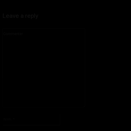
Leave a reply
Commenter
:
S'il vous plaît entrez votre commentaire!
Nom
:*
S'il vous plaît entrez votre nom ici