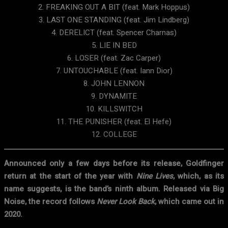
2. FREAKING OUT A BIT (feat. Mark Hoppus)
3. LAST ONE STANDING (feat. Jim Lindberg)
4. DERELICT (feat. Spencer Charnas)
5. LIE IN BED
6. LOSER (feat. Zac Carper)
7. UNTOUCHABLE (feat. Iann Dior)
8. JOHN LENNON
9. DYNAMITE
10. KILLSWITCH
11. THE PUNISHER (feat. El Hefe)
12. COLLEGE
Announced only a few days before its release, Goldfinger
return at the start of the year with
Nine Lives
, which, as its
name suggests, is the band’s ninth album. Released via Big
Noise, the record follows
Never Look Back
, which came out in
2020.