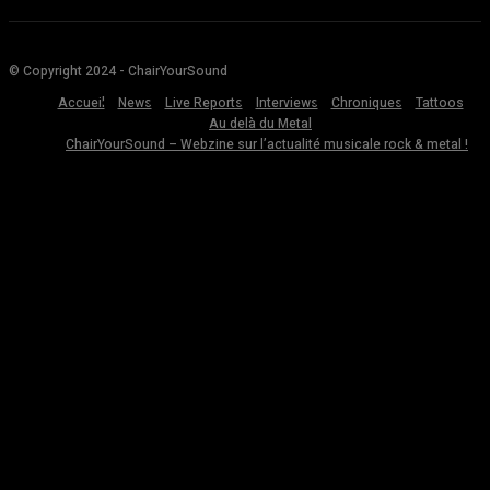
© Copyright 2024 - ChairYourSound
Accueil
News
Live Reports
Interviews
Chroniques
Tattoos
Au delà du Metal
ChairYourSound – Webzine sur l’actualité musicale rock & metal !