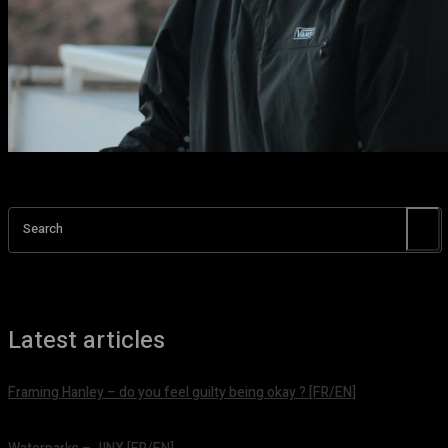
Search
Latest articles
Framing Hanley – do you feel guilty being okay ? [FR/EN]
août 7, 2026