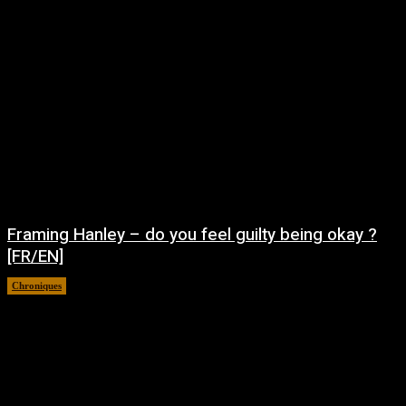
Framing Hanley – do you feel guilty being okay ?
[FR/EN]
Chroniques
août 7, 2026