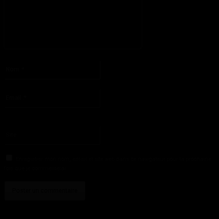
S'il vous plaît entrez votre commentaire!
Nom
:*
S'il vous plaît entrez votre nom ici
Email
:*
Vous avez entré une adresse email incorrecte!
Veuillez entrer votre adresse email ici
Site
:
Enregistrer mon nom, email et site web dans ce navigateur pour la prochaine
fois que je commenterai.