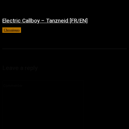
Electric Callboy – Tanzneid [FR/EN]
Chroniques
août 5, 2026
Leave a reply
Commenter
: