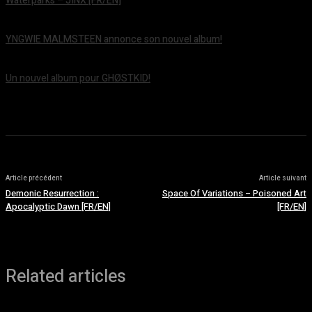
Waterparks – JINX [FR/EN]
août 6, 2026
YNGWIE MALMSTEEN annonce son nouvel album!
août 5, 2026
Un nouvel album pour GHØSTKID!
août 5, 2026
Article précédent
Article suivant
Demonic Resurrection :
Space Of Variations – Poisoned Art
Apocalyptic Dawn [FR/EN]
[FR/EN]
Related articles