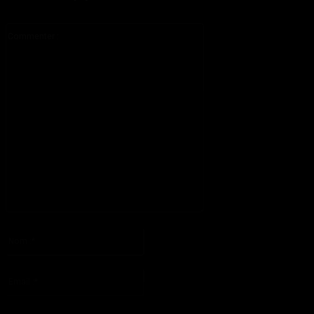
Commenter
:
S'il vous plaît entrez votre commentaire!
Nom
:*
S'il vous plaît entrez votre nom ici
Email
:*
Vous avez entré une adresse email incorrecte!