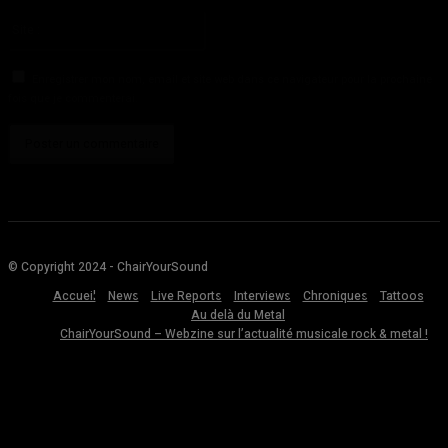
Veuillez entrer votre adresse email ici
Site
:
Enregistrer mon nom, email et site web dans ce navigateur pour la prochaine
fois que je commenterai.
© Copyright 2024 - ChairYourSound
Accueil
News
Live Reports
Interviews
Chroniques
Tattoos
Au delà du Metal
ChairYourSound – Webzine sur l’actualité musicale rock & metal !