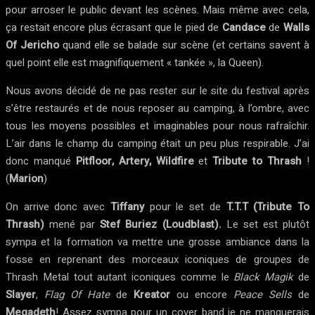
pour arroser le public devant les scènes. Mais même avec cela,
ça restait encore plus écrasant que le pied de
Candace
de
Walls
Of Jericho
quand elle se balade sur scène (et certains savent à
quel point elle est magnifiquement « tankée », la Queen).
Nous avons décidé de ne pas rester sur le site du festival après
s’être restaurés et de nous reposer au camping, à l’ombre, avec
tous les moyens possibles et imaginables pour nous rafraîchir.
L’air dans le champ du camping était un peu plus respirable. J’ai
donc manqué
Pitfloor, Artery, Wildfire
et
Tribute to Thrash
!
(
Marion
)
On arrive donc avec
Tiffany
pour le set de
T.T.T (Tribute To
Thrash)
mené par
Stef Buriez (Loudblast).
Le set est plutôt
sympa et la formation va mettre une grosse ambiance dans la
fosse en reprenant des morceaux iconiques de groupes de
Thrash Metal tout autant iconiques comme le
Black Magik
de
Slayer
,
Flag Of Hate
de
Kreator
ou encore
Peace Sells
de
Megadeth
! Assez sympa pour un cover band je ne manquerais