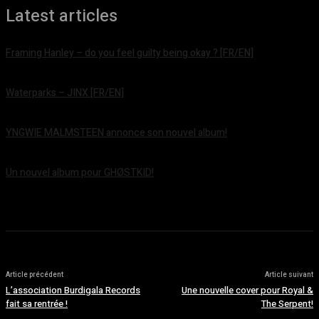
Latest articles
Framing Hanley – do you feel guilty being okay ? [FR/EN]
août 7, 2026
Waterparks – JINX [FR/EN]
août 6, 2026
YNGWIE MALMSTEEN annonce son nouvel album!
août 5, 2026
Un nouvel album pour GHØSTKID!
août 5, 2026
Article précédent
Article suivant
L’association Burdigala Records
Une nouvelle cover pour Royal &
fait sa rentrée !
The Serpent!