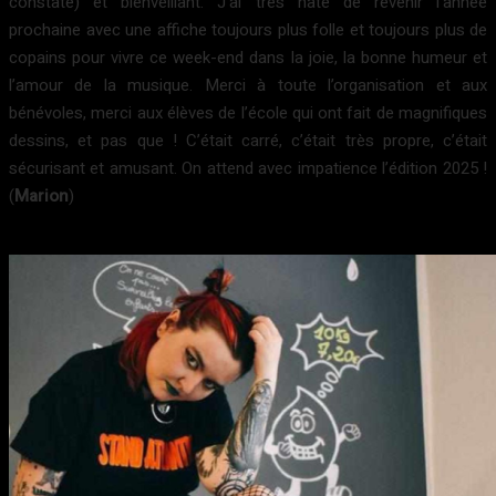
constaté) et bienveillant. J’ai très hâte de revenir l’année
prochaine avec une affiche toujours plus folle et toujours plus de
copains pour vivre ce week-end dans la joie, la bonne humeur et
l’amour de la musique. Merci à toute l’organisation et aux
bénévoles, merci aux élèves de l’école qui ont fait de magnifiques
dessins, et pas que ! C’était carré, c’était très propre, c’était
sécurisant et amusant. On attend avec impatience l’édition 2025 !
(
Marion
)