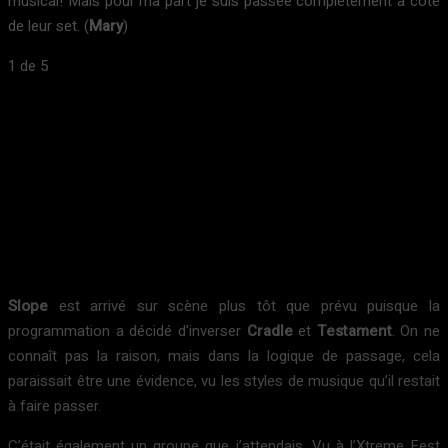
musical! Mais pour ma part je suis passée complètement à côté
de leur set. (
Mary
)
1
de 5
Slope
est arrivé sur scène plus tôt que prévu puisque la
programmation a décidé d’inverser
Cradle
et
Testament
. On ne
connaît pas la raison, mais dans la logique de passage, cela
paraissait être une évidence, vu les styles de musique qu’il restait
à faire passer.
C’était également un groupe que j’attendais. Vu à l’Xtreme Fest