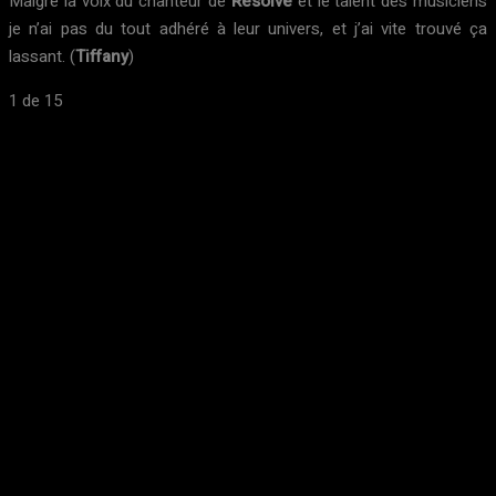
Malgré la voix du chanteur de
Resolve
et le talent des musiciens
je n’ai pas du tout adhéré à leur univers, et j’ai vite trouvé ça
lassant. (
Tiffany
)
1
de 15