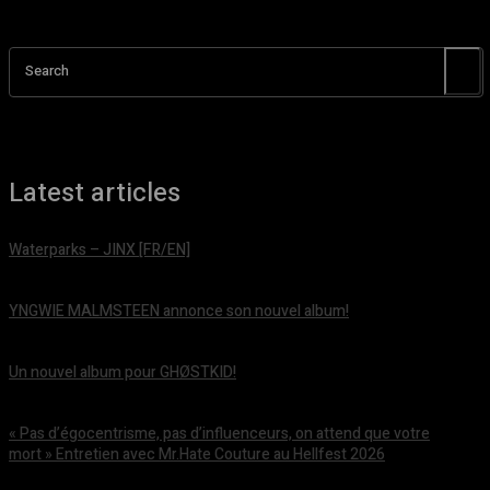
Search
Latest articles
Waterparks – JINX [FR/EN]
août 6, 2026
YNGWIE MALMSTEEN annonce son nouvel album!
août 5, 2026
Un nouvel album pour GHØSTKID!
août 5, 2026
« Pas d’égocentrisme, pas d’influenceurs, on attend que votre
mort » Entretien avec Mr.Hate Couture au Hellfest 2026
août 5, 2026