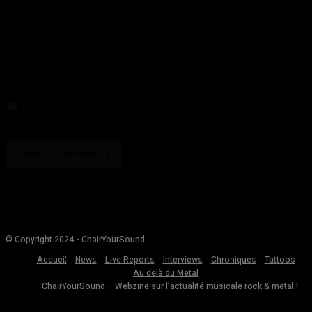
S'il vous plaît entrez votre nom ici
Email
:*
Vous avez entré une adresse email incorrecte!
Veuillez entrer votre adresse email ici
Site
:
Enregistrer mon nom, email et site web dans ce navigateur pour la prochaine
fois que je commenterai.
© Copyright 2024 - ChairYourSound
Accueil
News
Live Reports
Interviews
Chroniques
Tattoos
Au delà du Metal
ChairYourSound – Webzine sur l’actualité musicale rock & metal !