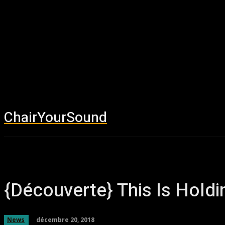
ChairYourSound
Accueil
News
{Découverte} This Is Hold
décembre 20, 2018
News