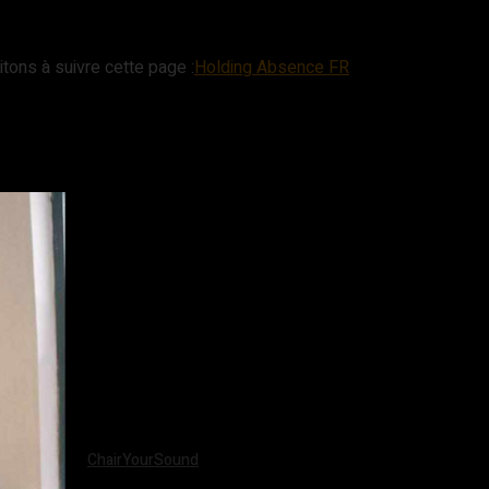
tons à suivre cette page :
Holding Absence FR
ChairYourSound