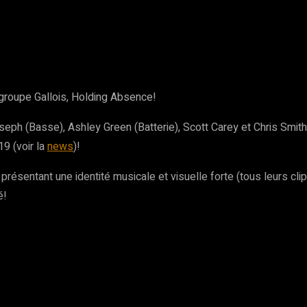
rest
WhatsApp
Copy URL
n groupe Gallois, Holding Absence!
h (Basse), Ashley Green (Batterie), Scott Carey et Chris Smith
9 (voir la
news
)!
ésentant une identité musicale et visuelle forte (tous leurs clips
é!