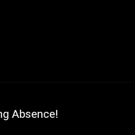
Live Reports
Interviews
Chroniques
Tattoos
A
ing Absence!