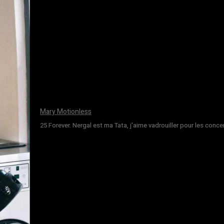
Mary Motionless
25 Forever. Nergal est ma Tata, j'aime vadrouiller pour les conce