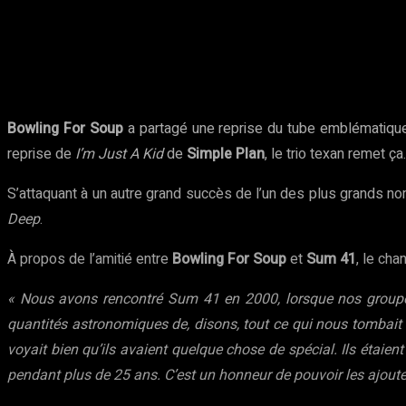
Partager
Facebook
Twitter
Pinte
Bowling For Soup
a partagé une reprise du tube emblématiq
reprise de
I’m Just A Kid
de
Simple Plan
, le trio texan remet ça.
S’attaquant à un autre grand succès de l’un des plus grands n
Deep
.
À propos de l’amitié entre
Bowling For Soup
et
Sum 41
, le cha
« Nous avons rencontré Sum 41 en 2000, lorsque nos groupe
quantités astronomiques de, disons, tout ce qui nous tombait s
voyait bien qu’ils avaient quelque chose de spécial. Ils étaien
pendant plus de 25 ans. C’est un honneur de pouvoir les ajouter