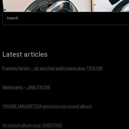
Search
Latest articles
Framing Hanley – do you feel guilty being okay ? [FR/EN]
août 7, 2026
Waterparks – JINX [FR/EN]
août 6, 2026
YNGWIE MALMSTEEN annonce son nouvel album!
août 5, 2026
Un nouvel album pour GHØSTKID!