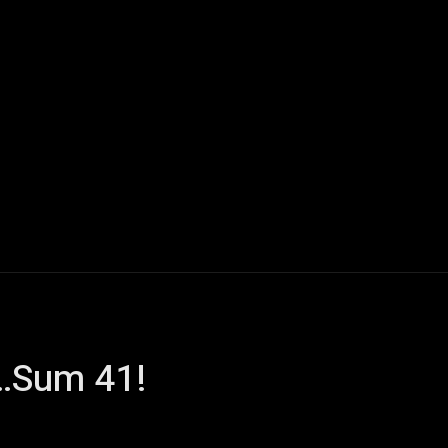
Live Reports
Interviews
Chroniques
Tattoos
A
…Sum 41!