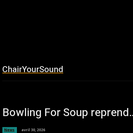
ChairYourSound
Accueil
News
Bowling For Soup reprend
avril 30, 2026
News