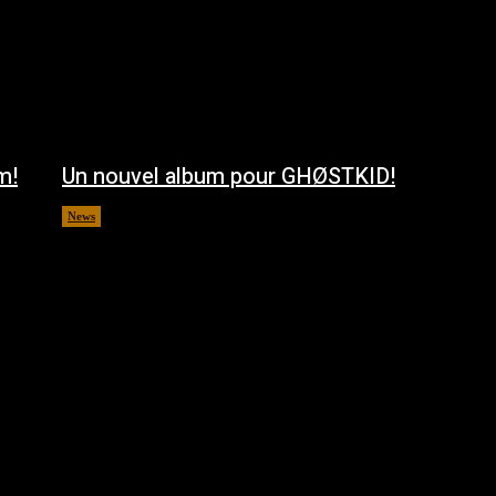
m!
Un nouvel album pour GHØSTKID!
News
août 5, 2026