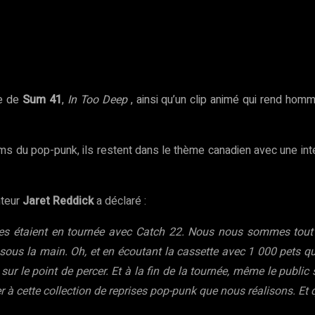
rest
WhatsApp
Copy URL
ue de
Sum 41
,
In Too Deep
, ainsi qu’un clip animé qui rend homma
oms du pop-punk, ils restent dans le thème canadien avec une in
nteur
Jaret Reddick
a déclaré :
s étaient en tournée avec Catch 22. Nous nous sommes tout d
ous la main. Oh, et en écoutant la cassette avec 1 000 pets qu’i
t sur le point de percer. Et à la fin de la tournée, même le publ
 à cette collection de reprises pop-punk que nous réalisons. Et q