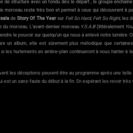
 de structure avec un fondu dès le départ , le groupe enchaîne 
le morceau reste très bon et permet à ceux qui découvrent à p
sala
de
Story Of The Year
sur
Fell So Hard, Felt So Right
, les 
nte du morceau. L’avant-dernier morceau
Y.S.A.B
(littéralement
You
rendre le pouvoir sur quelqu’un qui nous a enlevé notre lumière. 
lure un album, elle est sûrement plus mélodique que certaine
 les hurlements en arrière-plan continueront à nous hanter à la
ouvent les déceptions peuvent être au programme après une tell
i est un sans-faute du début à la fin. En espérant les revoir très 