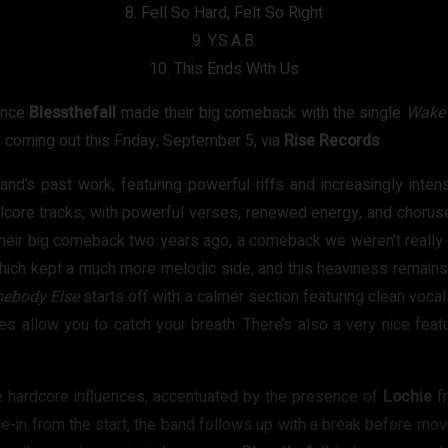
8. Fell So Hard, Felt So Right
9. Y.S.A.B.
10. This Ends With Us
ince
Blessthefall
made their big comeback with the single
Wake
ly coming out this Friday, September 5, via
Rise Records
.
nd’s past work, featuring powerful riffs and increasingly inten
talcore tracks, with powerful verses, renewed energy, and choru
their big comeback two years ago, a comeback we weren’t really
which kept a much more melodic side, and this heaviness remains t
ebody Else
starts off with a calmer section featuring clean vocal
s allow you to catch your breath. There’s also a very nice feat
e hardcore influences, accentuated by the presence of
Lochie
f
-in from the start, the band follows up with a break before movin