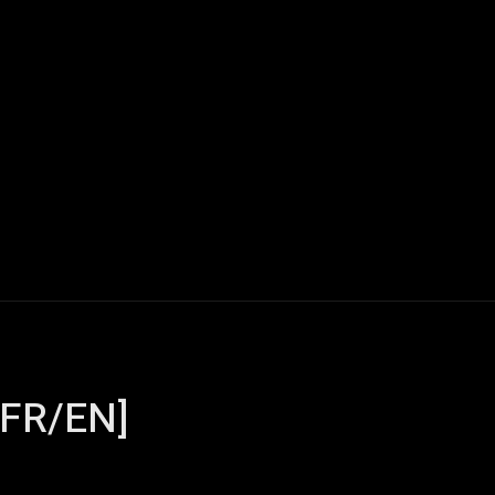
Live Reports
Interviews
Chroniques
Tattoos
A
[FR/EN]