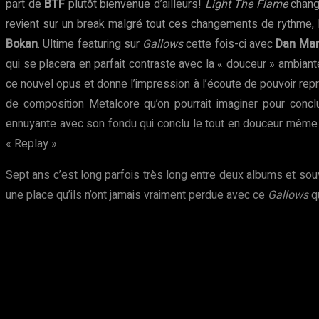
part de
BTF
plutôt bienvenue d’ailleurs!
Light The Flame
change
revient sur un break malgré tout ces changements de rythme, 
Bokan
. Ultime featuring sur
Gallows
cette fois-ci avec
Dan Mar
qui se placera en parfait contraste avec la « douceur » ambia
ce nouvel opus et donne l’impression à l’écoute de pouvoir rep
de composition Metalcore qu’on pourrait imaginer pour conc
ennuyante avec son fondu qui conclu le tout en douceur même si
« Replay ».
Sept ans c’est long parfois très long entre deux albums et s
une place qu’ils n’ont jamais vraiment perdue avec ce
Gallows
qu