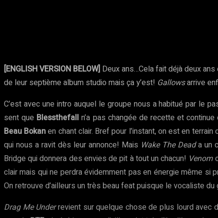
Partager
Facebook
Twitter
Pinte
[ENGLISH VERSION BELOW]
Deux ans…Cela fait déjà deux ans
de leur septième album studio mais ça y’est!
Gallows
arrive en
C’est avec une intro auquel le groupe nous a habitué par le p
sent que
Blessthefall
n’a pas changée de recette et continue 
Beau Bokan
en chant clair. Bref pour l’instant, on est en terr
qui nous a ravit dès leur annonce! Mais
Wake The Dead
a un 
Bridge qui donnera des envies de pit à tout un chacun!
Venom
c
clair mais qui ne perdra évidemment pas en énergie même si pri
On retrouve d’ailleurs un très beau feat puisque le vocaliste d
Drag Me Under
revient sur quelque chose de plus lourd avec 