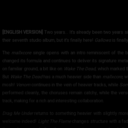
[ENGLISH VERSION]
Two years… It’s already been two years s
their seventh studio album, but it’s finally here!
Gallows
is final
The
mallxcore
single opens with an intro reminiscent of the ba
changed its formula and continues to deliver its signature me
on familiar ground, a bit like on
Wake The Dead
, which marked 
But
Wake The Dead
has a much heavier side than
mallxcore
, 
mosh!
Venom
continues in the vein of heavier tracks, while
Som
performed cleanly, the choruses remain catchy, while the verse
track, making for a rich and interesting collaboration.
Drag Me Under
returns to something heavier with slightly mor
welcome indeed!
Light The Flame
changes structure with a fade