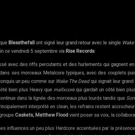
rest
WhatsApp
Copy URL
 que
Blessthefall
ont signé leur grand retour avec le single
Wake 
fin ce vendredi 5 septembre via
Rise Records
.
assé avec des riffs percutants et des hurlements qui gagnent en
dans ses morceaux Metalcore typiques, avec des couplets puiss
ain conquis un peu comme sur
Wake The Dead
qui signait leur grand 
côté bien plus Heavy que
mallxcore
qui gardait un côté bien plu
ontinue dans la lignée des morceaux plus lourds tandis que
Som
ncipalement interprété en clean, les refrains restent accrocheu
u groupe
Caskets, Matthew Flood
vient poser sa voix, la collaborat
des influences un peu plus Hardcore accentuées par la présenc