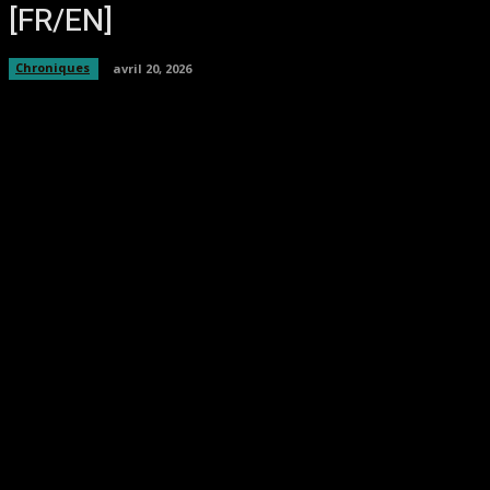
[FR/EN]
Chroniques
avril 20, 2026
Facebook
Twitter
Pinterest
WhatsA