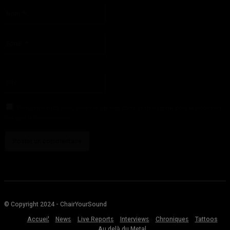
Nom
:*
S'il vous plaît entrez votre nom ici
Email
:*
Vous avez entré une adresse email incorrecte!
Veuillez entrer votre adresse email ici
Site
:
Enregistrer mon nom, email et site web dans ce navigateur pour la prochaine
fois que je commenterai.
© Copyright 2024 - ChairYourSound
Accueil
News
Live Reports
Interviews
Chroniques
Tattoos
Au delà du Metal