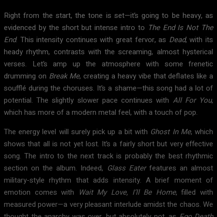
Right from the start, the tone is set—it’s going to be heavy, as
evidenced by the short but intense intro to
The End Is Not The
End
. This intensity continues with great fervor, as
Dead
, with its
heady rhythm, contrasts with the screaming, almost hysterical
verses. Let’s amp up the atmosphere with some frenetic
drumming on
Break Me
, creating a heavy vibe that deflates like a
soufflé during the choruses. It’s a shame—this song had a lot of
potential. The slightly slower pace continues with
All For You
,
which has more of a modern metal feel, with a touch of pop.
The energy level will surely pick up a bit with
Ghost In Me
, which
shows that all is not yet lost. It’s a fairly short but very effective
song. The intro to the next track is probably the best rhythmic
section on the album. Indeed,
Glass Eater
features an almost
military-style rhythm that adds intensity. A brief moment of
emotion comes with
Wait My Love, I’ll Be Home
, filled with
measured power—a very pleasant interlude amidst the chaos. We
thought the anarchy was over, but absolutely not, as
Ego Death