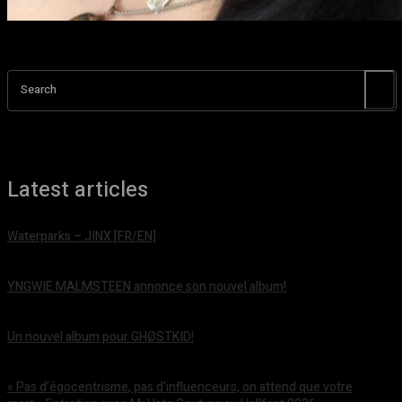
Search
Latest articles
Waterparks – JINX [FR/EN]
août 6, 2026
YNGWIE MALMSTEEN annonce son nouvel album!
août 5, 2026
Un nouvel album pour GHØSTKID!
août 5, 2026
« Pas d’égocentrisme, pas d’influenceurs, on attend que votre