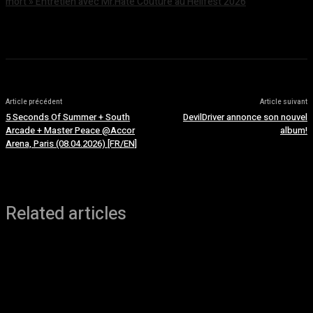
mort » Entretien avec Mr.Hate Couture au Hellfest 2026
août 5, 2026
Article précédent
Article suivant
5 Seconds Of Summer + South
DevilDriver annonce son nouvel
Arcade + Master Peace @Accor
album!
Arena, Paris (08.04.2026) [FR/EN]
Related articles