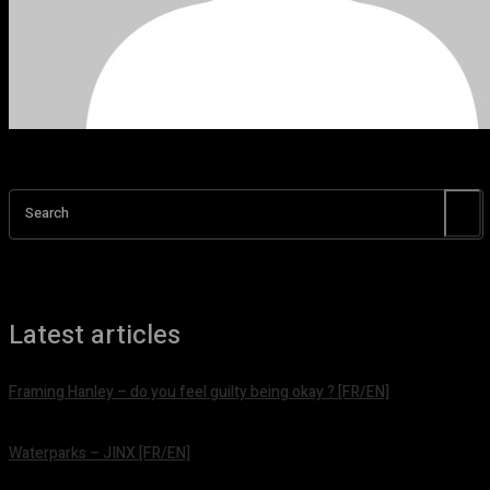
Search
Latest articles
Framing Hanley – do you feel guilty being okay ? [FR/EN]
août 7, 2026
Waterparks – JINX [FR/EN]
août 6, 2026