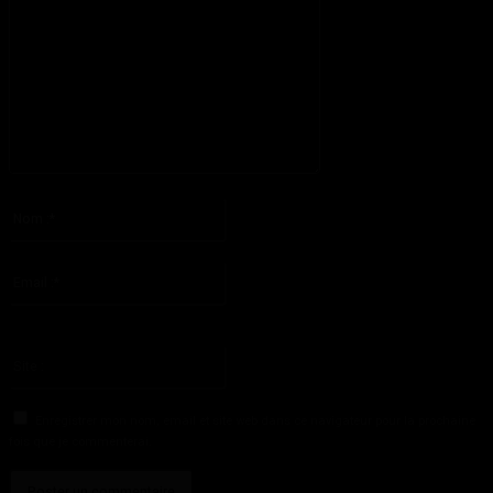
S'il vous plaît entrez votre commentaire!
Nom
:*
S'il vous plaît entrez votre nom ici
Email
:*
Vous avez entré une adresse email incorrecte!
Veuillez entrer votre adresse email ici
Site
:
Enregistrer mon nom, email et site web dans ce navigateur pour la prochaine
fois que je commenterai.