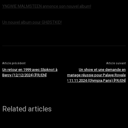
YNGWIE MALMSTEEN annonce son nouvel album!
août 5, 2026
Un nouvel album pour GHØSTKID!
août 5, 2026
Article précédent
Article suivant
Un retour en 1999 avec Slipknot à
Un show et une demande en
Bercy (12/12/2024) [FR/EN]
mariage réussie pour Palaye Royale
! 11.11.2024 (Olympia,Paris) [FR/EN]
Related articles