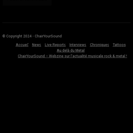
© Copyright 2024 - ChairYourSound
Accueil
News
Live Reports
Interviews
Chroniques
Tattoos
Au delà du Metal
ChairYourSound – Webzine sur l’actualité musicale rock & metal !