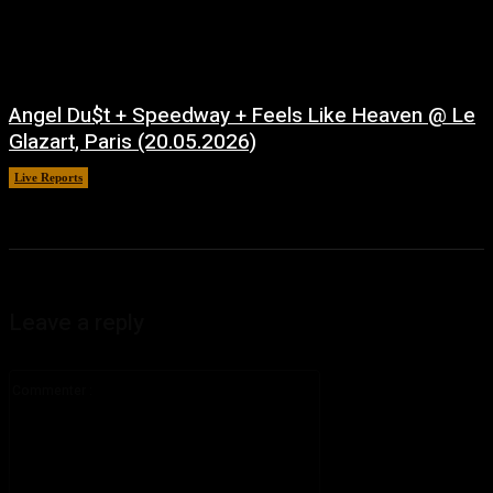
Angel Du$t + Speedway + Feels Like Heaven @ Le
Glazart, Paris (20.05.2026)
Live Reports
juillet 21, 2026
Leave a reply
Commenter
: