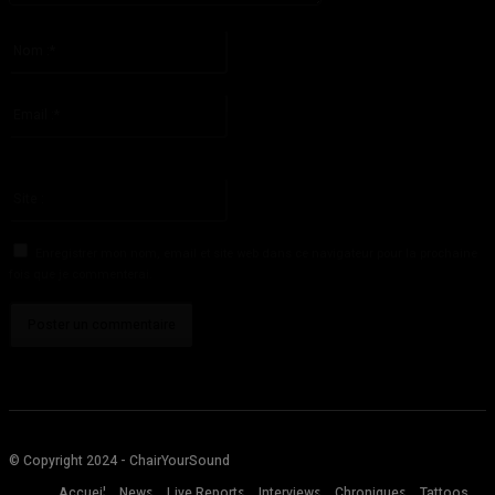
S'il vous plaît entrez votre commentaire!
Nom
:*
S'il vous plaît entrez votre nom ici
Email
:*
Vous avez entré une adresse email incorrecte!
Veuillez entrer votre adresse email ici
Site
:
Enregistrer mon nom, email et site web dans ce navigateur pour la prochaine
fois que je commenterai.
© Copyright 2024 - ChairYourSound
Accueil
News
Live Reports
Interviews
Chroniques
Tattoos