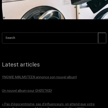
Search
Latest articles
YNGWIE MALMSTEEN annonce son nouvel album!
août 5, 2026
Un nouvel album pour GHØSTKID!
août 5, 2026
« Pas d’égocentrisme, pas d’influenceurs, on attend que votre