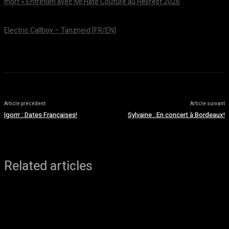
mort » Entretien avec Mr.Hate Couture au Hellfest 2026
août 5, 2026
Electric Callboy – Tanzneid [FR/EN]
août 5, 2026
Article précédent
Article suivant
Igorrr : Dates Françaises!
Sylvaine : En concert à Bordeaux!
Related articles