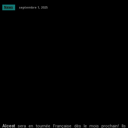
News
septembre 1, 2025
Facebook
Twitter
Pinterest
WhatsA
Alcest
sera en tournée Française dès le mois prochain! Ils