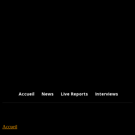
Accueil
News
Live Reports
Interviews
Chr
Accueil
Tags
Within The Ruins