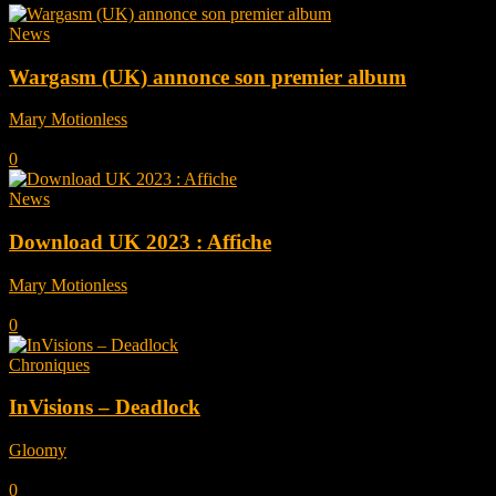
News
Wargasm (UK) annonce son premier album
Mary Motionless
-
juillet 14, 2023
0
News
Download UK 2023 : Affiche
Mary Motionless
-
novembre 8, 2022
0
Chroniques
InVisions – Deadlock
Gloomy
-
juillet 15, 2022
0