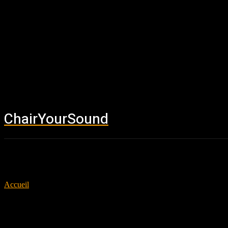
ChairYourSound
Accueil
News
Accueil
Tags
Uk
Tag: uk