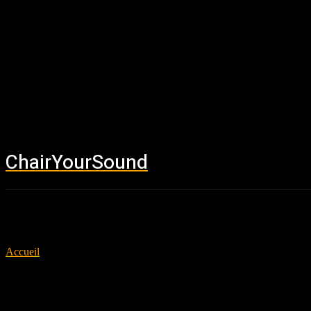
ChairYourSound
Accueil
News
Accueil
Tags
Transatlantic
Tag: Transatlantic