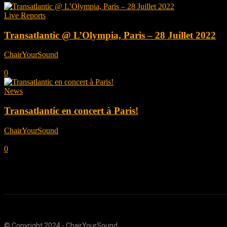
Live Reports
Transatlantic @ L’Olympia, Paris – 28 Juillet 2022
ChairYourSound
-
août 5, 2022
0
News
Transatlantic en concert à Paris!
ChairYourSound
-
mai 23, 2022
0
© Copyright 2024 - ChairYourSound