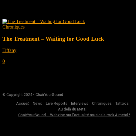
Tag: the treatment
Chroniques
The Treatment – Waiting for Good Luck
Tiffany
-
avril 6, 2021
0
© Copyright 2024 - ChairYourSound
Accueil
News
Live Reports
Interviews
Chroniques
Tattoos
Au delà du Metal
ChairYourSound – Webzine sur l’actualité musicale rock & metal !