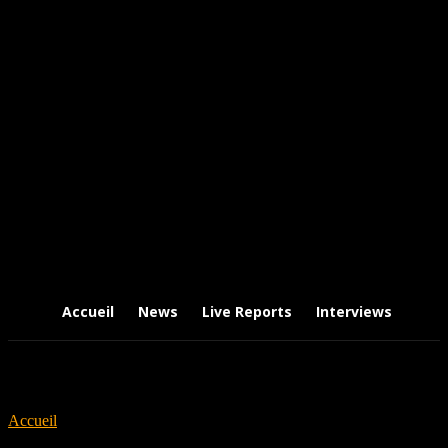
Accueil
News
Live Reports
Interviews
Chr
Accueil
Tags
The treatment