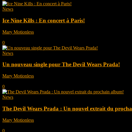
News
Ice Nine Kills : En concert à Paris!
Mary Motionless
-
octobre 27, 2025
0
News
Un nouveau single pour The Devil Wears Prada!
Mary Motionless
-
octobre 24, 2025
0
News
The Devil Wears Prada : Un nouvel extrait du proch
Mary Motionless
-
octobre 16, 2025
0