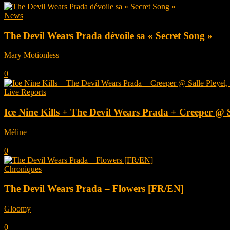
News
The Devil Wears Prada dévoile sa « Secret Song »
Mary Motionless
-
janvier 29, 2026
0
Live Reports
Ice Nine Kills + The Devil Wears Prada + Creeper @ S
Méline
-
décembre 2, 2025
0
Chroniques
The Devil Wears Prada – Flowers [FR/EN]
Gloomy
-
novembre 14, 2025
0