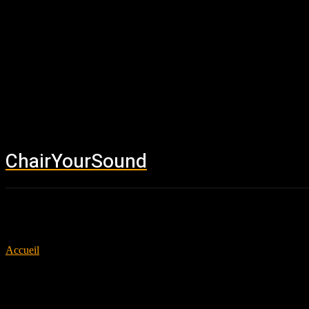
ChairYourSound
Accueil
News
Accueil
Tags
The Devil Wears Prada
Tag: The Devil Wears Prada