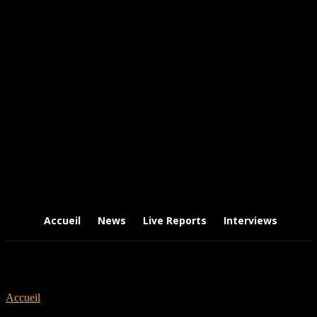
Accueil
News
Live Reports
Interviews
Chr
Accueil
Tags
Nightmare