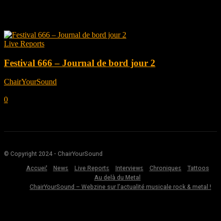
Tag: nightmare
Live Reports
Festival 666 – Journal de bord jour 2
ChairYourSound
-
octobre 4, 2025
0
© Copyright 2024 - ChairYourSound
Accueil
News
Live Reports
Interviews
Chroniques
Tattoos
Au delà du Metal
ChairYourSound – Webzine sur l’actualité musicale rock & metal !