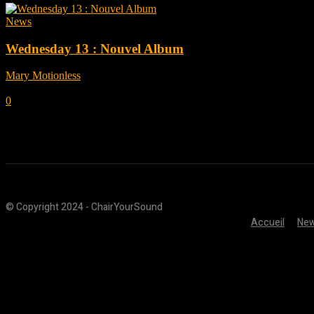
News
Wednesday 13 : Nouvel Album
Mary Motionless
-
août 11, 2022
0
© Copyright 2024 - ChairYourSound
Accueil
Ne