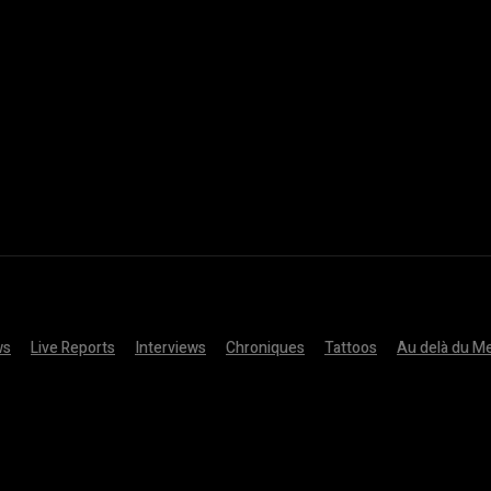
ws
Live Reports
Interviews
Chroniques
Tattoos
Au delà du Me