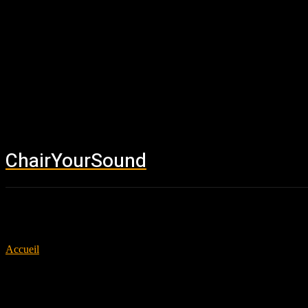
ChairYourSound
Accueil
News
Accueil
Tags
Metal Horror
Tag: Metal Horror