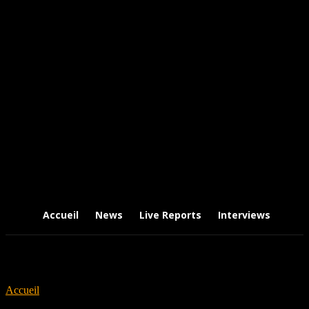
Accueil
News
Live Reports
Interviews
Chr
Accueil
Tags
Le 3 Pièces