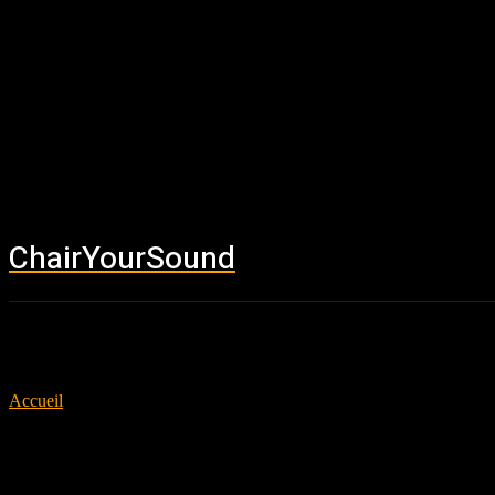
ChairYourSound
Accueil
News
Accueil
Tags
Knightclub
Tag: Knightclub