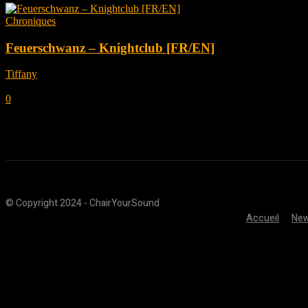
Chroniques
Feuerschwanz – Knightclub [FR/EN]
Tiffany
-
août 29, 2025
0
© Copyright 2024 - ChairYourSound
Accueil
Ne