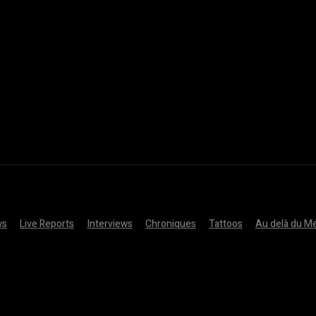
ws
Live Reports
Interviews
Chroniques
Tattoos
Au delà du Me