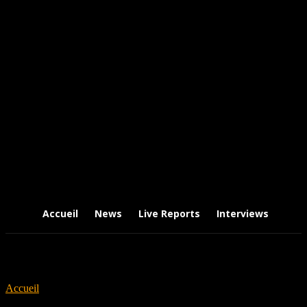
Accueil
News
Live Reports
Interviews
Chr
Accueil
Tags
Japanese Band