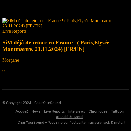
Tag: Japanese Band
Live Reports
SiM déjà de retour en France ! ( Paris,Elysée
Montmartre, 23.11.2024) [FR/EN]
Morgane
-
décembre 20, 2024
0
© Copyright 2024 - ChairYourSound
Accueil
News
Live Reports
Interviews
Chroniques
Tattoos
Au delà du Metal
ChairYourSound – Webzine sur l’actualité musicale rock & metal !