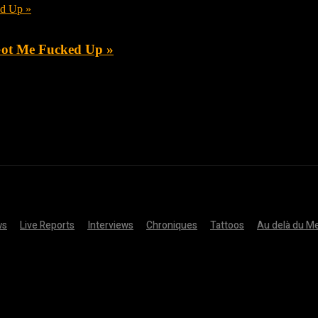
 Got Me Fucked Up »
ws
Live Reports
Interviews
Chroniques
Tattoos
Au delà du Me