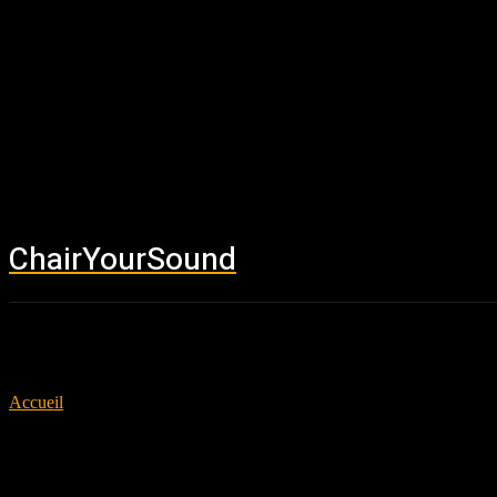
ChairYourSound
Accueil
News
Accueil
Tags
Hxc
Tag: hxc