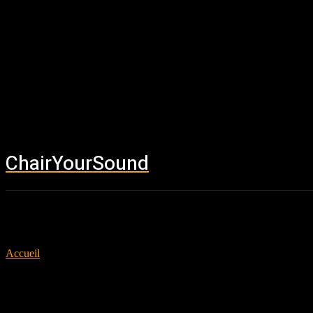
ChairYourSound
Accueil
News
Accueil
Tags
Girfriends
Tag: Girfriends