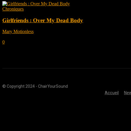
Chroniques
Girlfriends : Over My Dead Body
Mary Motionless
-
mai 8, 2023
0
© Copyright 2024 - ChairYourSound
Accueil
Ne