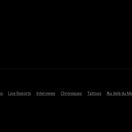
ws
Live Reports
Interviews
Chroniques
Tattoos
Au delà du Me