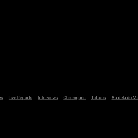
ws
Live Reports
Interviews
Chroniques
Tattoos
Au delà du Me