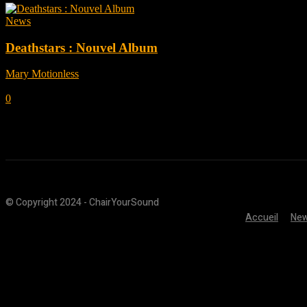
News
Deathstars : Nouvel Album
Mary Motionless
-
janvier 25, 2023
0
© Copyright 2024 - ChairYourSound
Accueil
Ne