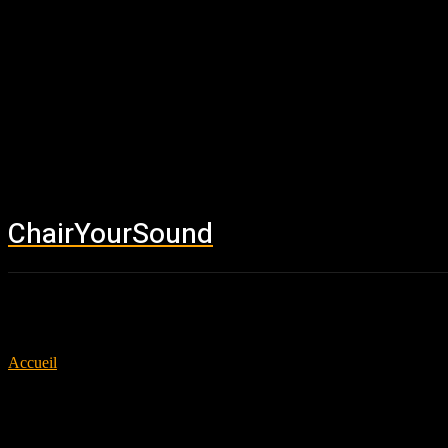
ChairYourSound
Accueil
News
Accueil
Tags
Everything Destroys You
Tag: Everything Destroys You