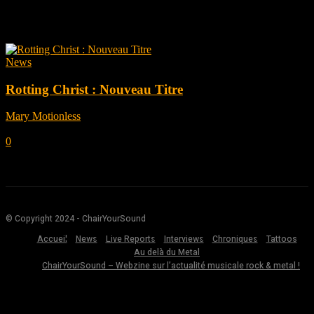
Tag: Dark Metal
News
Rotting Christ : Nouveau Titre
Mary Motionless
-
avril 22, 2022
0
© Copyright 2024 - ChairYourSound
Accueil
News
Live Reports
Interviews
Chroniques
Tattoos
Au delà du Metal
ChairYourSound – Webzine sur l’actualité musicale rock & metal !