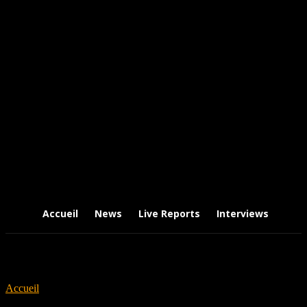
Accueil
News
Live Reports
Interviews
Chr
Accueil
Tags
Dark Metal