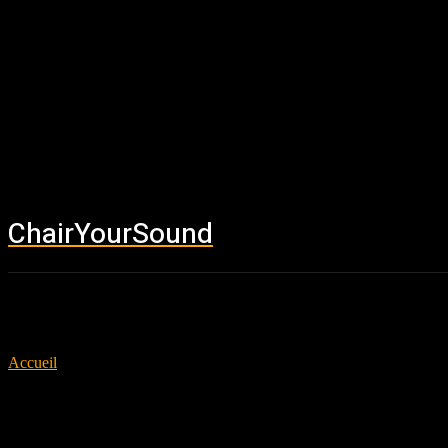
ChairYourSound
Accueil
News
Accueil
Tags
Black Hellbore
Tag: Black Hellbore