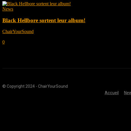
News
Black Hellbore sortent leur album!
ChairYourSound
-
novembre 15, 2021
0
© Copyright 2024 - ChairYourSound
Accueil
Ne