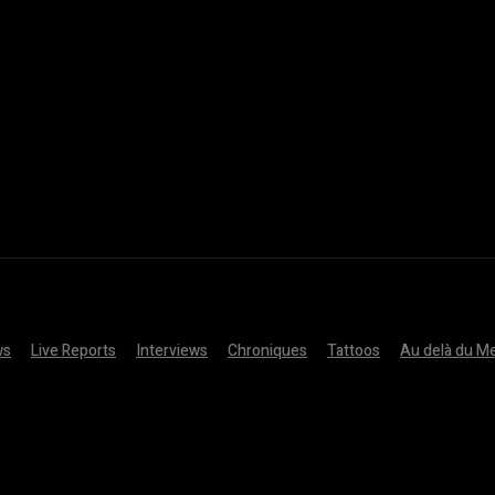
ws
Live Reports
Interviews
Chroniques
Tattoos
Au delà du Me