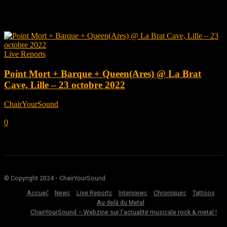
Tag: Aurélien Sauzereau
Live Reports
Point Mort + Barque + Queen(Ares) @ La Brat
Cave, Lille – 23 octobre 2022
ChairYourSound
-
octobre 31, 2022
0
© Copyright 2024 - ChairYourSound
Accueil
News
Live Reports
Interviews
Chroniques
Tattoos
Au delà du Metal
ChairYourSound – Webzine sur l’actualité musicale rock & metal !