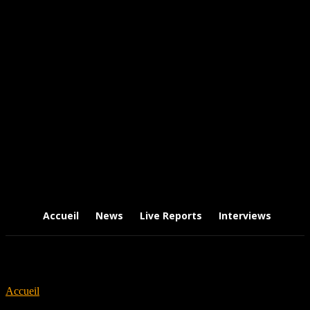
Accueil
News
Live Reports
Interviews
Chr
Accueil
Tags
Aurélien Sauzereau