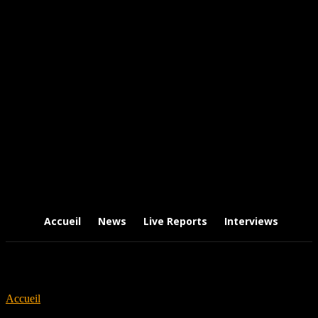
Accueil
News
Live Reports
Interviews
Chr
Accueil
Tags
AsurA