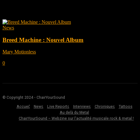
Tag: AsurA
News
Breed Machine : Nouvel Album
Mary Motionless
-
août 29, 2022
0
© Copyright 2024 - ChairYourSound
Accueil
News
Live Reports
Interviews
Chroniques
Tattoos
Au delà du Metal
ChairYourSound – Webzine sur l’actualité musicale rock & metal !