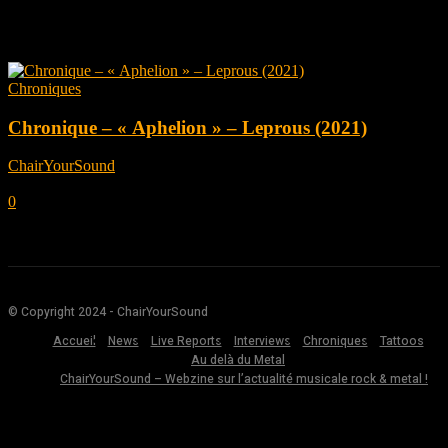
Tag: Aphelion
Chroniques
Chronique – « Aphelion » – Leprous (2021)
ChairYourSound
-
août 30, 2021
0
© Copyright 2024 - ChairYourSound
Accueil
News
Live Reports
Interviews
Chroniques
Tattoos
Au delà du Metal
ChairYourSound – Webzine sur l’actualité musicale rock & metal !