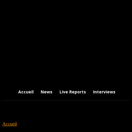
Accueil
News
Live Reports
Interviews
Chr
Accueil
Tags
Aphelion