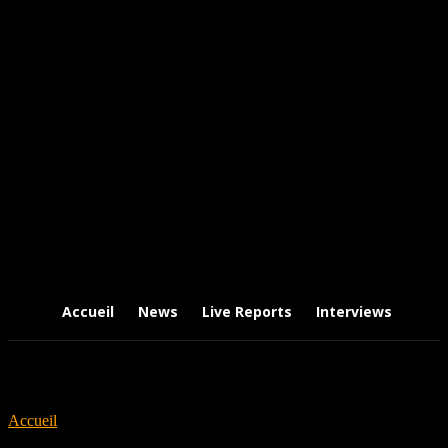
Accueil
News
Live Reports
Interviews
Chr
Accueil
Tags
20 20 vision