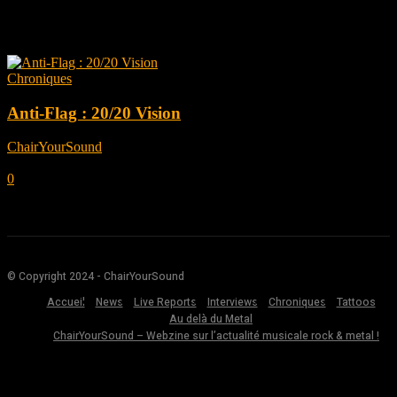
Tag: 20 20 vision
Chroniques
Anti-Flag : 20/20 Vision
ChairYourSound
-
avril 13, 2020
0
© Copyright 2024 - ChairYourSound
Accueil
News
Live Reports
Interviews
Chroniques
Tattoos
Au delà du Metal
ChairYourSound – Webzine sur l’actualité musicale rock & metal !